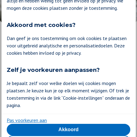
altijd en hebben weinig tot geen invloed op je privacy. We
mogen deze cookies plaatsen zonder je toestemming.
Je kraampakket
Akkoord met cookies?
zelf bestellen
Dan geef je ons toestemming om ook cookies te plaatsen
voor uitgebreid analytische en personalisatiedoelen. Deze
In het pakket zitten medische artikelen
cookies hebben invloed op je privacy.
zoals een matrasbeschermer,
kraamverband en wondkompressen.
Handig om dit alvast in huis te hebben!
Zelf je voorkeuren aanpassen?
Kies je een duurzamer of een standaard
kraampakket?
Je bepaalt zelf voor welke doelen wij cookies mogen
plaatsen. Je keuze kun je op elk moment wijzigen. Of trek je
Verwacht je een tweeling of
meerling?
toestemming in via de link “Cookie-instellingen” onderaan de
pagina.
Nee
Bij een tweeling ontvang je twee
Pas voorkeuren aan
cordingen
Akkoord
Kies je een duurzamer of standaard